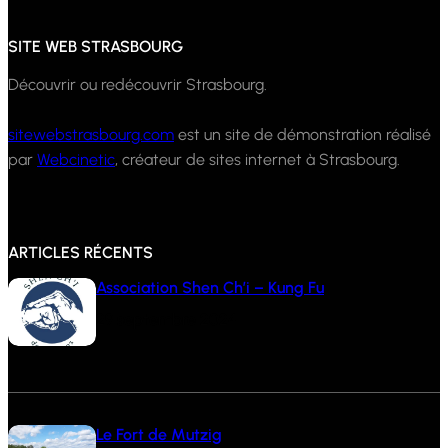
SITE WEB STRASBOURG
Découvrir ou redécouvrir Strasbourg.
sitewebstrasbourg.com
est un site de démonstration réalisé
par
Webcinetic
, créateur de sites internet à Strasbourg.
ARTICLES RÉCENTS
Association Shen Ch’i – Kung Fu
29 septembre 2024
Le Fort de Mutzig