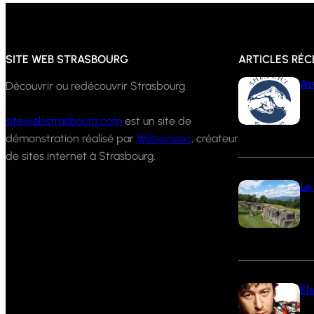
SITE WEB STRASBOURG
ARTICLES RÉ
As
Découvrir ou redécouvrir Strasbourg.
29
sitewebstrasbourg.com
est un site de
démonstration réalisé par
Webcinetic
, créateur
de sites internet à Strasbourg.
Le
2 
El
10