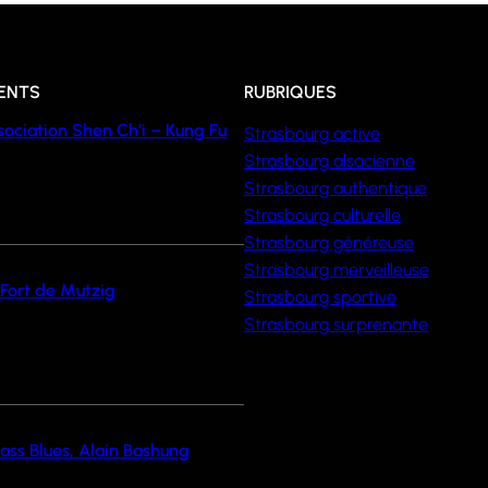
CENTS
RUBRIQUES
sociation Shen Ch’i – Kung Fu
Strasbourg active
Strasbourg alsacienne
 septembre 2024
Strasbourg authentique
Strasbourg culturelle
Strasbourg généreuse
Strasbourg merveilleuse
 Fort de Mutzig
Strasbourg sportive
Strasbourg surprenante
septembre 2024
sass Blues, Alain Bashung
 juin 2024