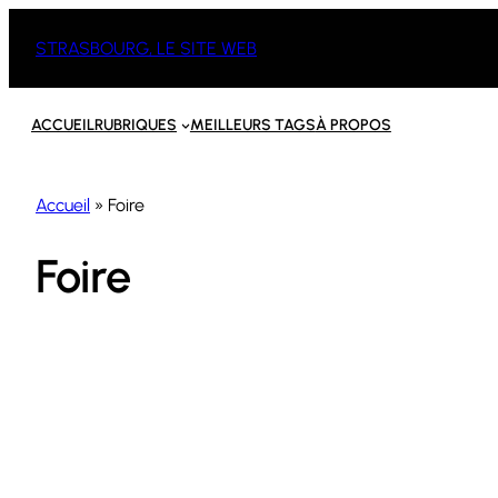
Aller
STRASBOURG, LE SITE WEB
au
contenu
ACCUEIL
RUBRIQUES
MEILLEURS TAGS
À PROPOS
Accueil
»
Foire
Foire